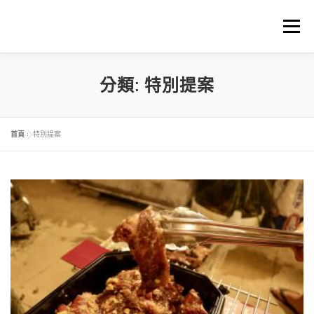
跳
至
選單
主
要
內
容
首頁
關於中琉物產
代理進口品牌
精選商品
分類:
特別提案
料理食譜下載
商品料理BLOG
購物車
首頁
»
特別提案