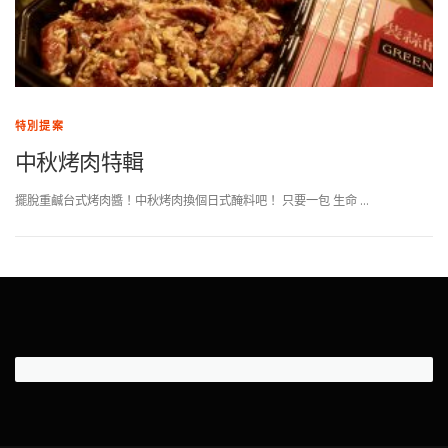
特別提案
中秋烤肉特輯
擺脫重鹹台式烤肉醬！中秋烤肉換個日式醃料吧！ 只要一包 生命 …