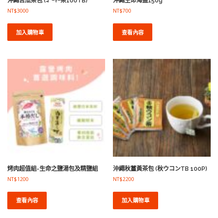
沖繩苦瓜茶包 (ｺﾞｰﾔｰ茶100TB)
沖繩生命海鹽150g
NT$
3000
NT$
700
加入購物車
查看內容
烤肉超值組-生命之鹽湯包及精鹽組
沖繩秋薑黃茶包 (秋ウコンTB 100P)
NT$
1200
NT$
2200
查看內容
加入購物車