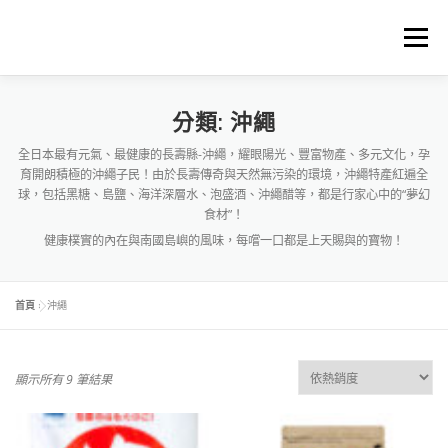
跳
至
選單
主
要
內
容
首頁
關於中琉物產
代理進口品牌
精選商品
分類:
沖繩
全日本最有元氣、最健康的長壽縣-沖繩，耀眼陽光、豐富物產、多元文化，孕
育開朗積極的沖繩子民！由於長壽傳奇與天然無污染的環境，沖繩特產紅遍全
料理食譜下載
商品料理BLOG
購物車
球，包括黑糖、島鹽、海洋深層水、泡盛酒、沖繩醋等，都是行家心中的“夢幻
食材”！
健康樸實的內在與南國島嶼的風味，每嚐一口都是上天賜與的寶物！
首頁
»
沖繩
依
顯示所有 9 筆結果
熱
銷
度