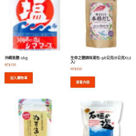
排
序
沖繩島鹽-1kg
生命之鹽調味湯包-96公克(8公克X12
入)
NT$
150
NT$
500
加入購物車
查看內容