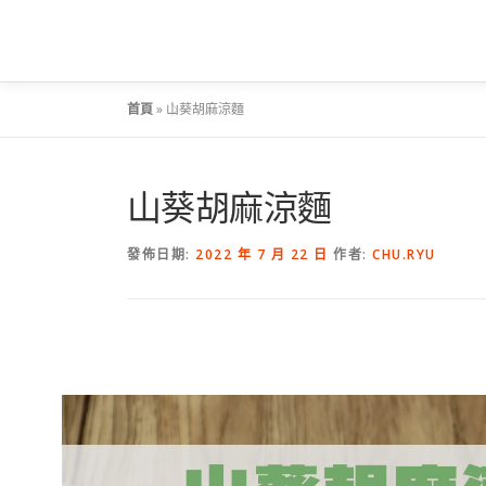
跳
至
主
要
首頁
»
山葵胡麻涼麵
內
容
山葵胡麻涼麵
發佈日期:
2022 年 7 月 22 日
作者:
CHU.RYU