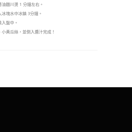
油麵川燙 1 分鐘左右。
冰塊水中冰鎮 3分鐘。
裝入盤中。
、小黃瓜絲，並倒入醬汁完成！