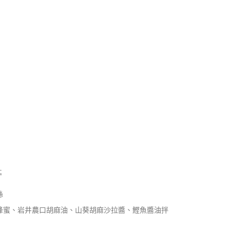
匙
絲
蜂蜜、岩井農口胡麻油、山葵胡麻沙拉醬、鰹魚醬油拌