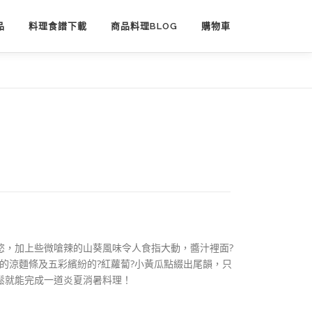
品
料理食譜下載
商品料理BLOG
購物車
慾，加上些微嗆辣的山葵風味令人食指大動，醬汁裡面?
的涼麵條及五彩繽紛的?紅蘿蔔?小黃瓜點綴出尾韻，只
鬆就能完成一道炎夏消暑料理！