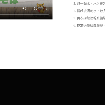
熱一鍋水，水滾後將
撈起後濿乾水，放入
再次撈起瀝乾水後
擺放適量紅蘿蔔絲