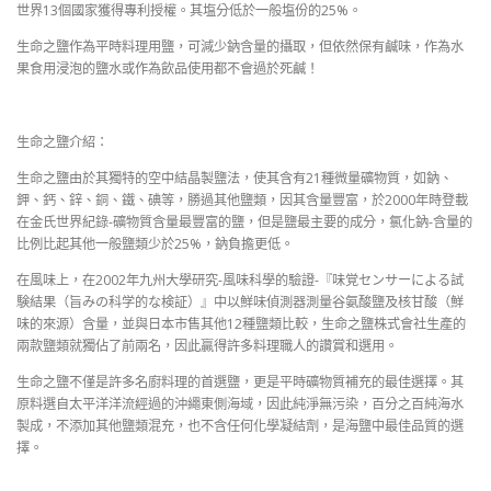
世界13個國家獲得專利授權。其塩分低於一般塩份的25%。
生命之鹽作為平時料理用鹽，可減少鈉含量的攝取，但依然保有鹹味，作為水
果食用浸泡的鹽水或作為飲品使用都不會過於死鹹！
生命之鹽介紹：
生命之鹽由於其獨特的空中結晶製鹽法，使其含有21種微量礦物質，如鈉、
鉀、鈣、鋅、銅、鐵、碘等，勝過其他鹽類，因其含量豐富，於2000年時登載
在金氏世界紀錄-礦物質含量最豐富的鹽，但是鹽最主要的成分，氯化鈉-含量的
比例比起其他一般鹽類少於25%，鈉負擔更低。
在風味上，在2002年九州大學研究-風味科學的驗證-『味覚センサーによる試
験結果（旨みの科学的な検証）』中以鮮味偵測器測量谷氨酸鹽及核甘酸（鮮
味的來源）含量，並與日本市售其他12種鹽類比較，生命之鹽株式會社生產的
兩款鹽類就獨佔了前兩名，因此贏得許多料理職人的讚賞和選用。
生命之鹽不僅是許多名廚料理的首選鹽，更是平時礦物質補充的最佳選擇。其
原料選自太平洋洋流經過的沖繩東側海域，因此純淨無污染，百分之百純海水
製成，不添加其他鹽類混充，也不含任何化學凝結劑，是海鹽中最佳品質的選
擇。