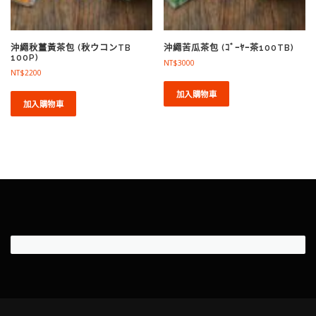
沖繩秋薑黃茶包 (秋ウコンTB
沖繩苦瓜茶包 (ｺﾞｰﾔｰ茶100TB)
100P)
NT$
3000
NT$
2200
加入購物車
加入購物車