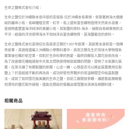
生命之鹽株式會社介紹：
生命之鹽位於沖繩縣本島中部的宮城島-位於沖繩本島東側，依靠著跨海大橋連
結的離岸小島，島嶼種植甘蔗、紅芋，島上還有富含礦物值得天然泉水滋養，
是個物產豐富海洋純淨的美麗小島。其製鹽的原料-海水，抽取自島嶼東側的太
平洋，經過的洋流使得海水不但純淨且富含礦物質，是海鹽最佳的原料。
生命之鹽株式會社是現任社長高安正勝於1997年創業，其創業本身即是一個傳
奇故事，其過程還編入沖繩縣小學教科書中，高安正勝先生於琉球大學物理系
畢業後任職於航空業，但對於生命科學的熱愛，最終回鄉投入蘭花技術改良，
為了改善蘭花種植過程中天氣太悶熱使得根部腐爛的問題，發明了水氣霧化裝
置，在某次讀了有關製鹽的新聞，心念一轉，心想是否可以將此裝置應用在製
鹽上？於是經過不斷的再改良，成功研發世界獨步的常溫瞬間空中結晶製鹽
法，成就了如同雪花般美麗的生命之鹽。目前工廠開放參觀，讓遊客能親眼看
到漂亮的鹽花製作過程，還能在開設的餐廳品嚐雪鹽冰淇淋及相關料理。
相關商品