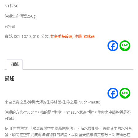
NT$
750
沖繩生命海鹽250g
已售完
貨號:
001-107-8-010
分類:
共島季特設區
,
沖繩
,
調味品
描述
描述
來自長壽之島-沖繩大海的生命結晶-生命之塩(Nuchi-masu)
沖繩的方言-“Nuchi”，指的是 “生命”，”masu”-意為 “塩”，生命之中礦物質是不
可缺少!
使用 世界首次 「常溫瞬間空中結晶制塩法」，海水霧化後，再將其中的水分蒸
發，瞬間在空中完成海洋礦物質的結晶，以保留天然礦物質成分。新技術已在