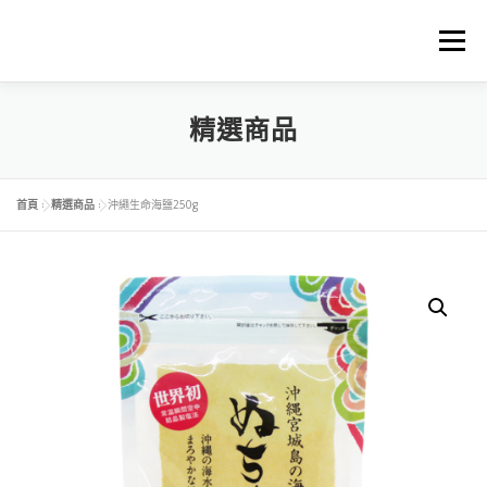
選單
首頁
關於中琉物產
精選商品
代理進口品牌
精選商品
料理食譜下載
商品料理BLOG
購物車
首頁
»
精選商品
»
沖繩生命海鹽250g