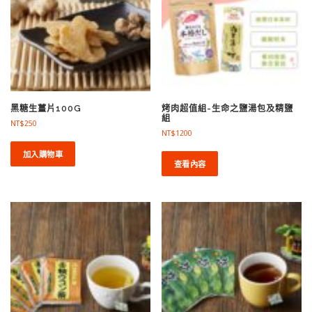
黑糖生薑片100G
烤肉超值組-生命之鹽湯包及精鹽
組
NT$
250
NT$
1200
加入購物車
查看內容