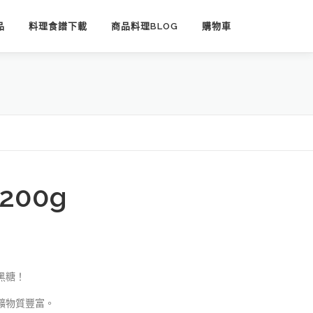
品
料理食譜下載
商品料理BLOG
購物車
00g
黑糖！
礦物質豐富。