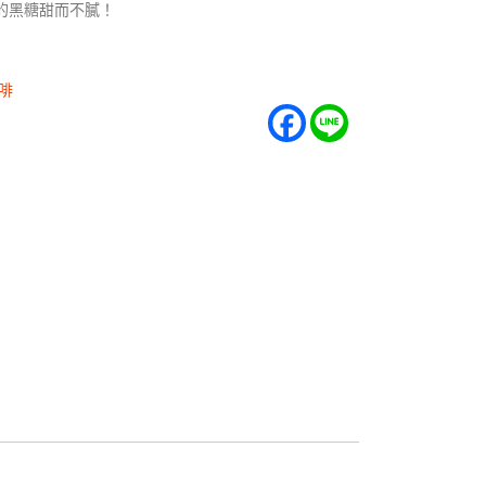
的黑糖甜而不膩！
啡