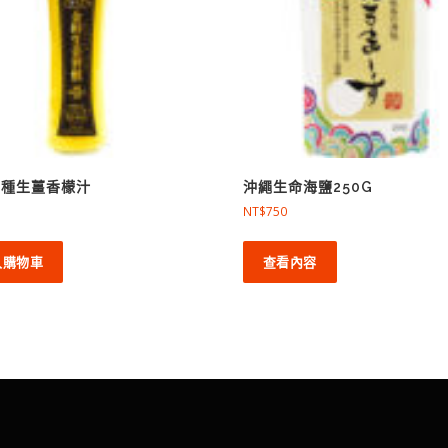
品種生薑香檬汁
沖繩生命海鹽250G
NT$
750
入購物車
查看內容