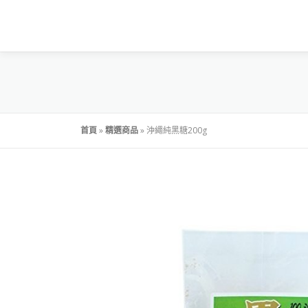
首頁
»
精選商品
»
沖繩純黑糖200g