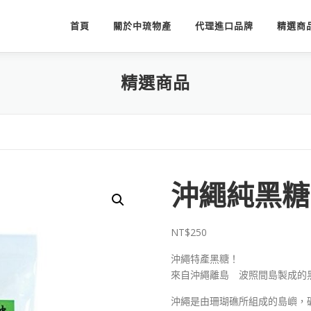
首頁
關於中琉物產
代理進口品牌
精選商
精選商品
沖繩純黑糖2
NT$
250
沖繩特產黑糖！
來自沖繩離島 波照間島製成的
沖繩是由珊瑚礁所組成的島嶼，