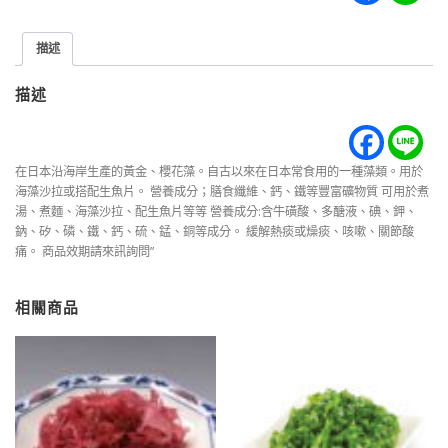
描述
描述
在日本沿海岸生產的黃金、櫻花藻。自古以來在日本常食用的一種藻類。用於
海藻沙拉或搭配生魚片。 營養成分；膳食纖維、鈣、鐵等豐富礦物質 可用於煮
湯、煮麵、海藻沙拉、配生魚片等等 營養成分:含牛磺酸、多醣液、碘、鉀、
鈉、矽、磷、鐵、鈣、硫、錳、銅等成分。 緩解熱痰或燥痰、咳嗽、關節酸
痛。 商品效期請來訊詢問”
相關商品