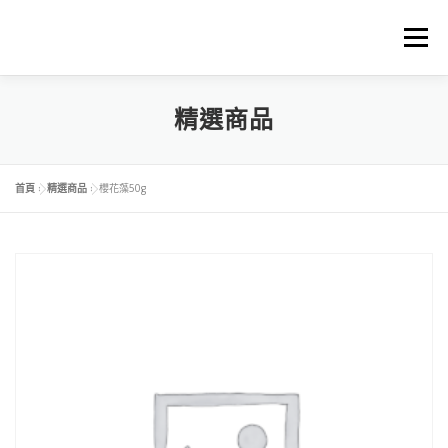
選單
首頁
關於中琉物產
精選商品
代理進口品牌
精選商品
料理食譜下載
商品料理BLOG
購物車
首頁
»
精選商品
»
櫻花藻50g