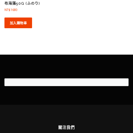
布海藻50G (ふのり)
NT$
1680
加入購物車
關注我們