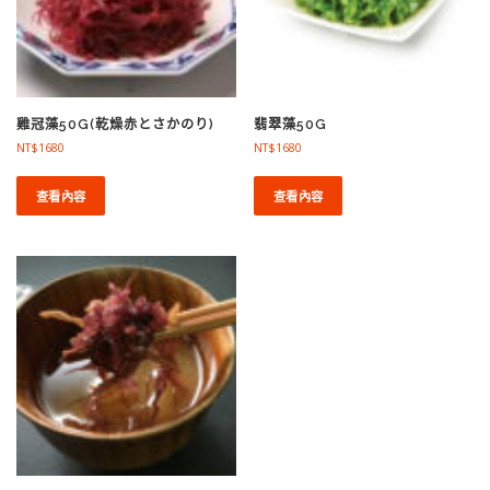
雞冠藻50G(乾燥赤とさかのり)
翡翠藻50G
NT$
1680
NT$
1680
查看內容
查看內容