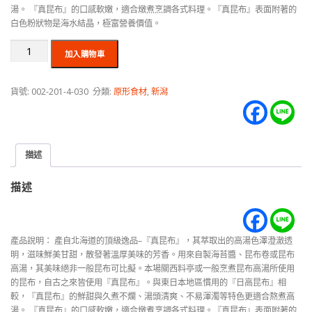
湯。 『真昆布』的口感軟嫩，適合燉煮烹調各式料理。『真昆布』表面附著的
白色粉狀物是海水結晶，極富營養價值。
加入購物車
貨號:
002-201-4-030
分類:
原形食材
,
新潟
描述
描述
產品說明： 產自北海道的頂級逸品–『真昆布』，其萃取出的高湯色澤澄澈透
明，滋味鮮美甘甜，散發著溫厚美味的芳香。用來自製海苔醬、昆布卷或昆布
高湯，其美味絕非一般昆布可比擬。本場關西料亭或一般烹煮昆布高湯所使用
的昆布，自古之來皆使用『真昆布』。與東日本地區慣用的『日高昆布』相
較，『真昆布』的鮮甜與久煮不爛、湯頭清爽、不易渾濁等特色更適合熬煮高
湯。 『真昆布』的口感軟嫩，適合燉煮烹調各式料理。『真昆布』表面附著的