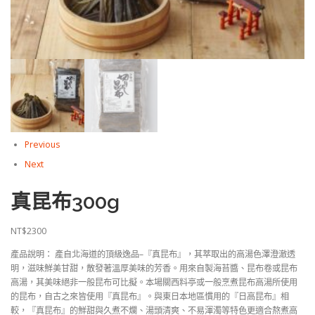
Previous
Next
真昆布300g
NT$
2300
產品說明： 產自北海道的頂級逸品–『真昆布』，其萃取出的高湯色澤澄澈透
明，滋味鮮美甘甜，散發著溫厚美味的芳香。用來自製海苔醬、昆布卷或昆布
高湯，其美味絕非一般昆布可比擬。本場關西料亭或一般烹煮昆布高湯所使用
的昆布，自古之來皆使用『真昆布』。與東日本地區慣用的『日高昆布』相
較，『真昆布』的鮮甜與久煮不爛、湯頭清爽、不易渾濁等特色更適合熬煮高