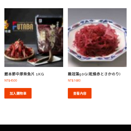
鰹本節中厚柴魚片 1KG
雞冠藻50G(乾燥赤とさかのり)
NT$
4500
NT$
1680
加入購物車
查看內容