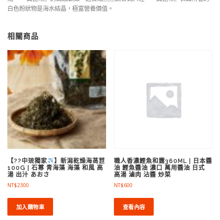
白色粉狀物是海水結晶，極富營養價值。
相關商品
職人香濃鰹魚和露360ML | 日本醬
【??中琉獨家
】新潟乾燥海萵苣
油 鰹魚醬油 濃口 萬用醬油 日式
100G | 石蓴 青海藻 海藻 和風 高
高湯 滷肉 沾醬 炒菜
湯 出汁 あおさ
NT$
600
NT$
2300
查看內容
加入購物車