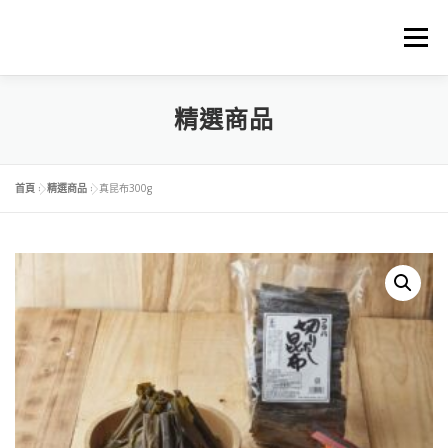
選單
首頁
關於中琉物產
精選商品
代理進口品牌
精選商品
料理食譜下載
商品料理BLOG
購物車
首頁
»
精選商品
»
真昆布300g