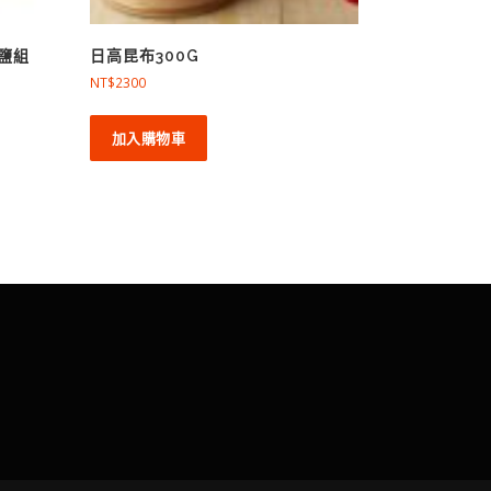
鹽組
日高昆布300G
NT$
2300
加入購物車