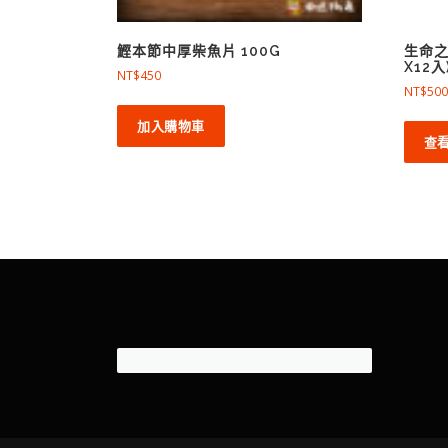
鰹本節中厚柴魚片 100G
生命之
X12
NT$
450
NT$
500
加入購物車
查