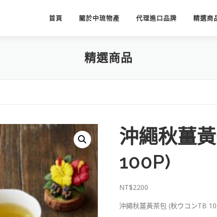
首頁
關於中琉物產
代理進口品牌
精選商
精選商品
沖繩秋薑黃
100P)
NT$
2200
沖繩秋薑黃茶包 (秋ウコンTB 100