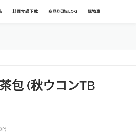
品
料理食譜下載
商品料理BLOG
購物車
茶包 (秋ウコンTB
P)