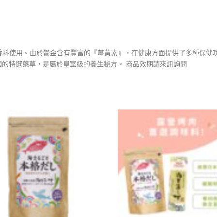
香料使用。由於鬱金含有豐富的『薑黃素』，在健康方面提供了多種保健
國的特選藥草，是屬於皇室級的養生秘方。 商品效期請來訊詢問