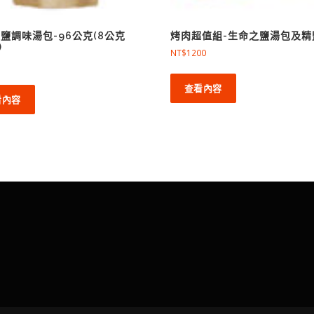
鹽調味湯包-96公克(8公克
烤肉超值組-生命之鹽湯包及精
入)
NT$
1200
查看內容
看內容