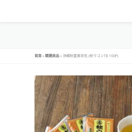
首頁
»
精選商品
»
沖繩秋薑黃茶包 (秋ウコンTB 100P)