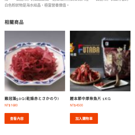
白色粉狀物是海水結晶，極富營養價值。
相關商品
雞冠藻50G(乾燥赤とさかのり)
鰹本節中厚柴魚片 1KG
NT$
1680
NT$
4500
查看內容
加入購物車