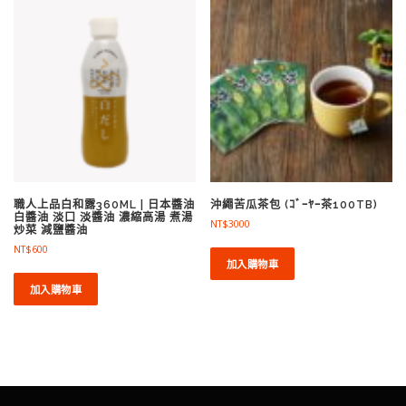
職人上品白和露360ML | 日本醬油
沖繩苦瓜茶包 (ｺﾞｰﾔｰ茶100TB)
白醬油 淡口 淡醬油 濃縮高湯 煮湯
NT$
3000
炒菜 減鹽醬油
NT$
600
加入購物車
加入購物車