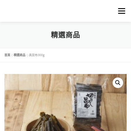
選單
首頁
關於中琉物產
精選商品
代理進口品牌
精選商品
料理食譜下載
商品料理BLOG
購物車
首頁
»
精選商品
»
真昆布300g