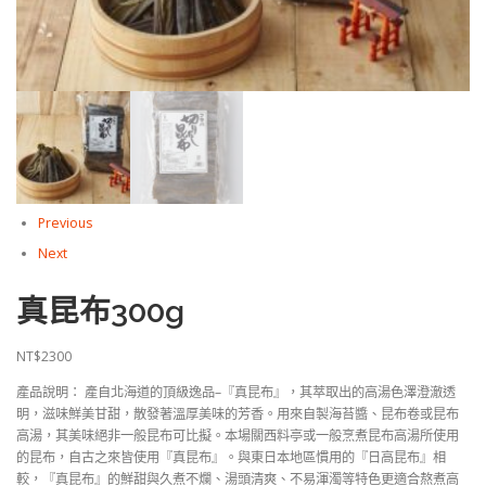
Previous
Next
真昆布300g
NT$
2300
產品說明： 產自北海道的頂級逸品–『真昆布』，其萃取出的高湯色澤澄澈透
明，滋味鮮美甘甜，散發著溫厚美味的芳香。用來自製海苔醬、昆布卷或昆布
高湯，其美味絕非一般昆布可比擬。本場關西料亭或一般烹煮昆布高湯所使用
的昆布，自古之來皆使用『真昆布』。與東日本地區慣用的『日高昆布』相
較，『真昆布』的鮮甜與久煮不爛、湯頭清爽、不易渾濁等特色更適合熬煮高