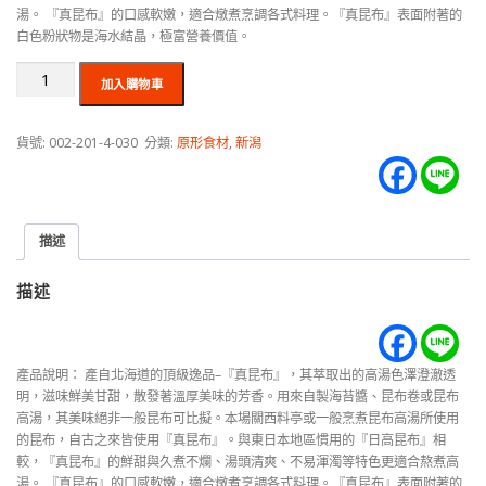
湯。 『真昆布』的口感軟嫩，適合燉煮烹調各式料理。『真昆布』表面附著的
白色粉狀物是海水結晶，極富營養價值。
加入購物車
貨號:
002-201-4-030
分類:
原形食材
,
新潟
描述
描述
產品說明： 產自北海道的頂級逸品–『真昆布』，其萃取出的高湯色澤澄澈透
明，滋味鮮美甘甜，散發著溫厚美味的芳香。用來自製海苔醬、昆布卷或昆布
高湯，其美味絕非一般昆布可比擬。本場關西料亭或一般烹煮昆布高湯所使用
的昆布，自古之來皆使用『真昆布』。與東日本地區慣用的『日高昆布』相
較，『真昆布』的鮮甜與久煮不爛、湯頭清爽、不易渾濁等特色更適合熬煮高
湯。 『真昆布』的口感軟嫩，適合燉煮烹調各式料理。『真昆布』表面附著的