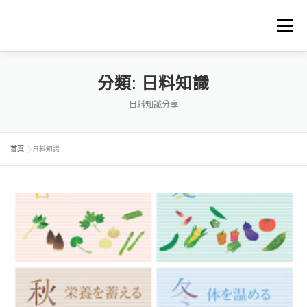
跳
至
選單
主
要
內
容
首頁
關於中琉物產
代理進口品牌
精選商品
分類:
日料知識
日料知識分享
料理食譜下載
商品料理BLOG
購物車
首頁
»
日料知識