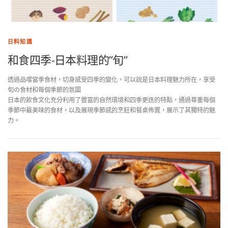
日料知識
和食四季-日本料理的“旬“
透過品嚐當季食材，切身感受四季的變化，可以說是日本料理魅力所在，享受
旬の食材和每個季節的氛圍
日本的飲食文化充分利用了豐富的自然環境和四季更迭的特點，通過尊重每個
季節中最美味的食材，以及展現季節感的烹飪和餐桌佈置，展示了其獨特的魅
力。