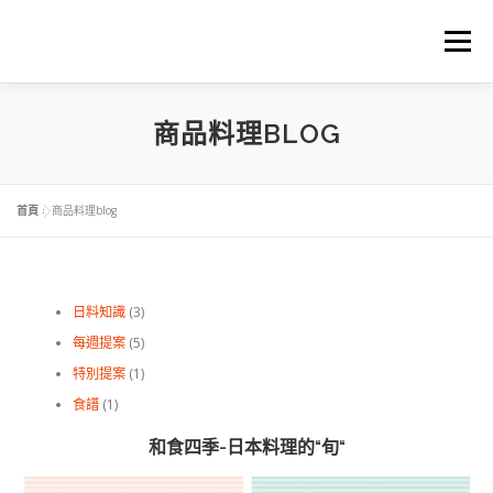
跳
至
選單
主
要
內
容
首頁
關於中琉物產
代理進口品牌
精選商品
商品料理BLOG
料理食譜下載
商品料理BLOG
購物車
首頁
»
商品料理blog
日料知識
(3)
每週提案
(5)
特別提案
(1)
食譜
(1)
和食四季-日本料理的“旬“